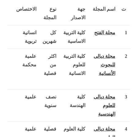
ت
اسم المجلة
جهة
نوع
الاختصاص
الاصدار
المجلة
1
مجلة الفتح
كلية التربية
كل
انسانية
الاساسية
شهرين
تربوية
2
مجلة ديالى
كلية التربية
اكثر
علمية
للبحوث
للعلوم
من
محكمة
الأنسانية
الانسانية
فصلية
3
مجلة ديالى
كلية
نصف
علمية
للعلوم
الهندسة
سنوية
الهندسية
4
مجلة ديالى
كلية العلوم
فصلية
علمية