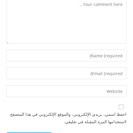
Comment
Enter
your
name
Enter
or
your
username
email
Enter
to
address
your
comment
to
website
comment
URL
احفظ اسمي، بريدي الإلكتروني، والموقع الإلكتروني في هذا المتصفح
(optional)
لاستخدامها المرة المقبلة في تعليقي.