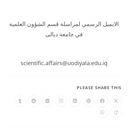
الايميل الرسمي لمراسلة قسم الشؤون العلمية
في جامعة ديالى
scientific.affairs@uodiyala.edu.iq
SHARE
PLEASE SHARE THIS
THIS
CONTENT
Opens
Opens
Opens
Opens
Opens
Opens
Opens
Opens
in
in
in
in
in
in
in
in
a
a
a
a
a
a
a
a
Opens
Opens
new
new
new
new
new
new
new
new
in
in
window
window
window
window
window
window
window
window
a
a
new
new